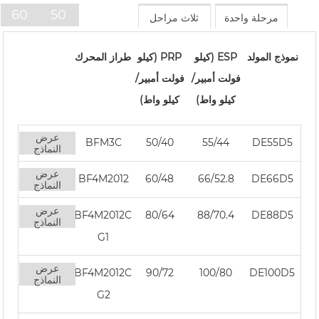
سلسلة V 350-800 كيلو فولت
أمبير
60
50
مرحلة واحدة
ثلاث مراحل
أمبير
هرتز
هرتز
سلسلة D 165-935 كيلو فولت
نموذج المولد
ESP (كيلو
PRP (كيلو
طراز المحرك
فولت أمبير/
فولت أمبير/
أمبير
كيلو واط)
كيلو واط)
عرض
BFM3C
50/40
55/44
DE55D5
النماذج
عرض
BF4M2012
60/48
66/52.8
DE66D5
النماذج
عرض
BF4M2012C
80/64
88/70.4
DE88D5
النماذج
G1
عرض
BF4M2012C
90/72
100/80
DE100D5
النماذج
G2