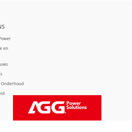
NS
Power
ie en
euws
es
& Onderhoud
eid