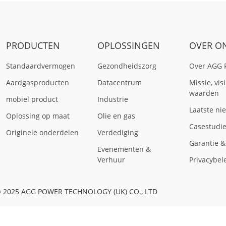
PRODUCTEN
OPLOSSINGEN
OVER O
Standaardvermogen
Gezondheidszorg
Over AGG 
Aardgasproducten
Datacentrum
Missie, vis
waarden
mobiel product
Industrie
Laatste ni
Oplossing op maat
Olie en gas
Casestudi
Originele onderdelen
Verdediging
Garantie 
Evenementen &
Verhuur
Privacybel
 2025 AGG POWER TECHNOLOGY (UK) CO., LTD