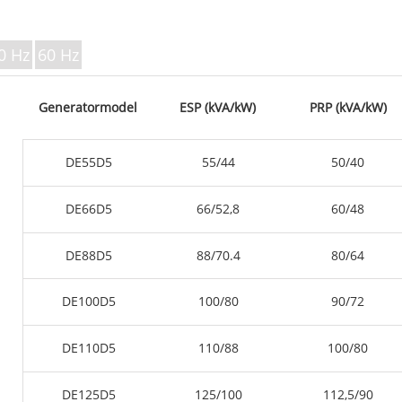
V-SERIE 350
P-serie 10-220 kVA
P-serie 250-1100 KVA
0 Hz
60 Hz
DE-serie 22-250 kVA
S-serie 275-880 kVA
Generatormodel
ESP (kVA/kW)
PRP (kVA/kW)
K Sereis 7-49 kVA
DE-serie 250-825 KVA
DE55D5
55/44
50/40
V-serie 94-285 kVA
V-serie 350-800 kVA
DE66D5
66/52,8
60/48
D-serie 165-935 KVA
DE88D5
88/70.4
80/64
DE100D5
100/80
90/72
DE110D5
110/88
100/80
DE125D5
125/100
112,5/90