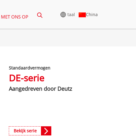
China
taal
 MET ONS OP
HOOGSPANNINGSGENERATOR
Standaardvermogen
-388KVA
CU-SERIE 825-3438 KVA
DE-serie
5-850 KVA
P-SERIE 825-1880 KVA
Aangedreven door Deutz
-1100 KVA
M-SERIE 1100-4000 KVA
-880 KVA
MS-SERIE 715-2500 KVA
CU-serie 825-3438 kVA
0-825 KVA
P-serie 825-1880 kVA
-935 KVA
Bekijk serie