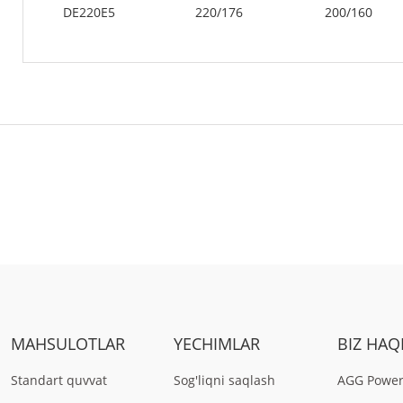
DE220E5
220/176
200/160
MAHSULOTLAR
YECHIMLAR
BIZ HAQ
Standart quvvat
Sog'liqni saqlash
AGG Power