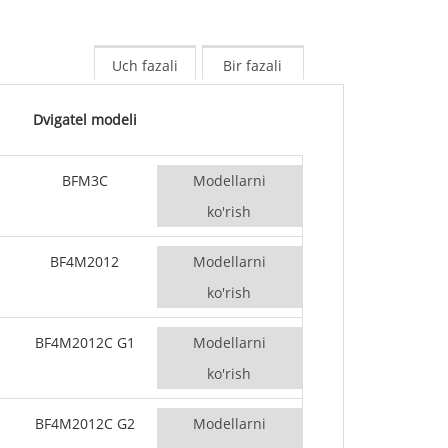
50-800 KVA
M seriyali 1100-4000 kVA
Uch fazali
Bir fazali
MS seriyali 715-2500 kVA
Dvigatel modeli
BFM3C
Modellarni
ko'rish
BF4M2012
Modellarni
ko'rish
BF4M2012C G1
Modellarni
ko'rish
BF4M2012C G2
Modellarni