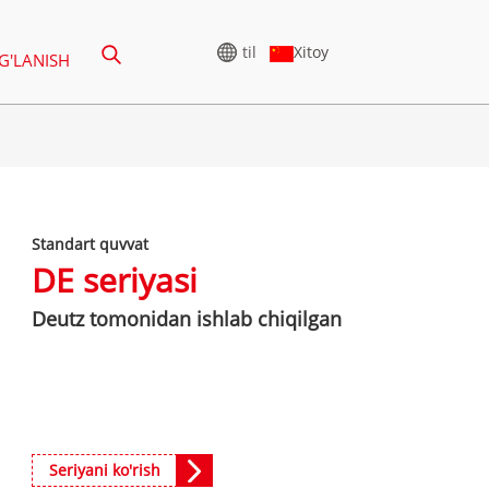
til
Xitoy
G'LANISH
YUQORI KUCHLANISH
GENERATORI
Standart quvvat
65-388 KVA
CU SERIYALI 825-3438 KVA
DE seriyasi
275-850 KVA
P SERIYALI 825-1880 KVA
Deutz tomonidan ishlab chiqilgan
50-1100 KVA
M SERIYALI 1100-4000 KVA
75-880KVA
MS SERIYALI 715-2500 KVA
CU seriyali 825-3438 kVA
250-825 KVA
P seriyali 825-1880 kVA
65-935 KVA
Seriyani ko'rish