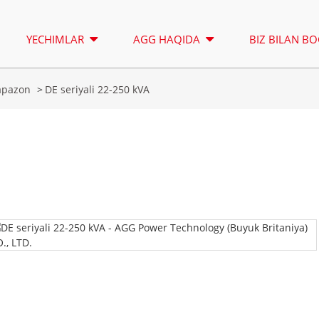
YECHIMLAR
AGG HAQIDA
BIZ BILAN BO
iapazon
DE seriyali 22-250 kVA
YORITISH MINORASI
IJARA
A SERIYALI 16,5-150 KVA
A SERIYALI 1
NAZORAT
CU SERIYALI 33-300 KVA
CU SERIYALI 
P SERIYALI 10-220 KVA
P SERIYALI 2
DE SERIYALI 22-250 KVA
S SERIYALI 2
A seriyali 16,5-150 kVA
A seriyali 165-388 kVA
K SEREIS 7-49 KVA
DE SERIYALI 
CU seriyali 33-300 kVA
CU seriyali 275-850 KVA
V SERIYALI 94-285 KVA
H SERIYALI 1