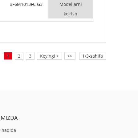
BF6M1013FC G3
Modellarni
ko'rish
1
2
3
Keyingi >
>>
1/3-sahifa
IMIZDA
 haqida