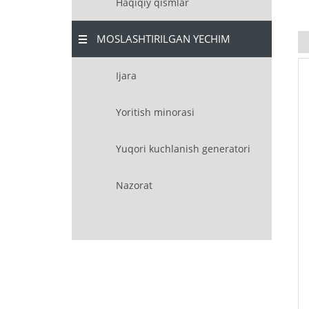
Haqiqiy qismlar
MOSLASHTIRILGAN YECHIM
Ijara
Yoritish minorasi
Yuqori kuchlanish generatori
Nazorat