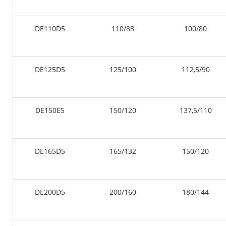
DE110D5
110/88
100/80
DE125D5
125/100
112,5/90
DE150E5
150/120
137,5/110
DE165D5
165/132
150/120
DE200D5
200/160
180/144